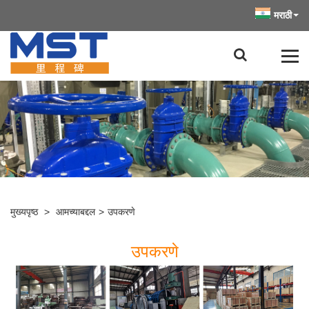
मराठी
मुख्यपृष्ठ
>
आमच्याबद्दल
>
उपकरणे
उपकरणे