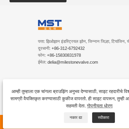
पत्ता: झिओझान इंडस्ट्रियल झोन, जिन्नान जिल्हा, टियांजिन, 
दूरध्वनी:
+86-312-6792432
फोन:
+86-15830831978
ईमेल:
delia@milestonevalve.com
आम्ही तुम्हाला एक चांगला ब्राउझिंग अनुभव देण्यासाठी, साइट रहदारीचे व
सामग्री वैयक्तिकृत करण्यासाठी कुकीज वापरतो. ही साइट वापरून, तुम्ही 
सहमती देता.
गोपनीयता धोरण
नकार द्या
स्वीकारा
कॉपीराइट © 2022 टियानजिन माईलस्टोन वाल्व कंपनी - फुलपाखरू व