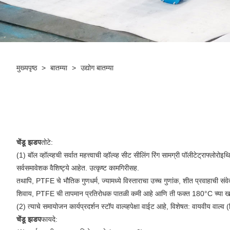
मुख्यपृष्ठ
>
बातम्या
>
उद्योग बातम्या
चेंडू झडप
तोटे:
(1) बॉल व्हॉल्व्हची सर्वात महत्त्वाची व्हॉल्व्ह सीट सीलिंग रिंग सामग्री पॉलीटेट्राफ
सर्वसमावेशक वैशिष्ट्ये आहेत. उत्कृष्ट कामगिरीसह.
तथापि, PTFE चे भौतिक गुणधर्म, ज्यामध्ये विस्ताराचा उच्च गुणांक, शीत प्रवाहाची संव
शिवाय, PTFE ची तापमान प्रतिरोधक पातळी कमी आहे आणि ती फक्त 180°C च्या खाली 
(2) त्याचे समायोजन कार्यप्रदर्शन स्टॉप वाल्व्हपेक्षा वाईट आहे, विशेषत: वायवीय वाल्व (क
चेंडू झडप
फायदे: