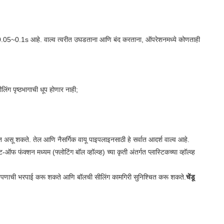
 0.05~0.1s आहे. वाल्व त्वरीत उघडताना आणि बंद करताना, ऑपरेशनमध्ये कोणताही
ीलिंग पृष्ठभागाची धूप होणार नाही;
्यंत असू शकते. तेल आणि नैसर्गिक वायू पाइपलाइनसाठी हे सर्वात आदर्श वाल्व आहे.
 फंक्शन मध्यम (फ्लोटिंग बॉल व्हॉल्व्ह) च्या कृती अंतर्गत प्लास्टिकच्या व्हॉल्व्ह
डबडीतपणाची भरपाई करू शकते आणि बॉलची सीलिंग कामगिरी सुनिश्चित करू शकते.
चेंडू