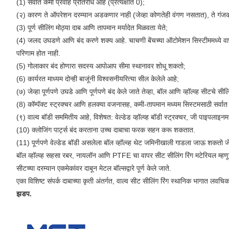
(1) सर्वात कमी प्रवाह प्रतिरोध आहे (प्रत्यक्षात 0);
(२) कारण ते ऑपरेशन दरम्यान अडकणार नाही (जेव्हा कोणतेही वंगण नसतात), ते गंजक मा
(3) पूर्ण सीलिंग मोठ्या दाब आणि तापमान मर्यादेत मिळवता येते;
(4) जलद उघडणे आणि बंद करणे शक्य आहे. चाचणी बेंचच्या ऑटोमेशन सिस्टीममध्ये व
परिणाम होत नाही.
(5) गोलाकार बंद होणारा सदस्य आपोआप सीमा स्थानावर शोधू शकतो;
(6) कार्यरत माध्यम दोन्ही बाजूंनी विश्वसनीयरित्या सील केलेले आहे;
(७) जेव्हा पूर्णपणे उघडे आणि पूर्णपणे बंद केले जाते तेव्हा, बॉल आणि व्हॉल्व्ह सीटचे सील
(8) कॉम्पॅक्ट स्ट्रक्चर आणि हलक्या वजनासह, कमी-तापमान मध्यम सिस्टमसाठी सर्वात
(९) वाल्व बॉडी सममितीय आहे, विशेषत: वेल्डेड व्हॉल्व्ह बॉडी स्ट्रक्चर, जी पाइपला
(10) क्लोजिंग पार्ट्स बंद करताना उच्च दाबाचा फरक सहन करू शकतात.
(11) पूर्णपणे वेल्डेड बॉडी असलेला बॉल व्हॉल्व्ह थेट जमिनीखाली गाडला जाऊ शकतो जेणेक
बॉल व्हॉल्व्ह सहसा रबर, नायलॉन आणि PTFE चा वापर सीट सीलिंग रिंग मटेरियल म्हणून करतात
सीटच्या दरम्यान एकमेकांवर दाबून मेटल बॉल्सद्वारे पूर्ण केले जाते.
एका विशिष्ट संपर्क दाबाच्या कृती अंतर्गत, वाल्व सीट सीलिंग रिंग स्थानिक भागात 
झडप.