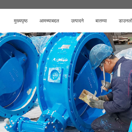
मुख्यपृष्ठ
आमच्याबद्दल
उत्पादने
बातम्या
डाउनल