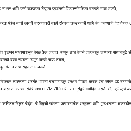
ध्यम आणि कमी उकळत्या बिंदूच्या द्रवांमध्ये विश्वसनीयरित्या वापरले जाऊ शकते;
ापरता येईल याची खात्री करण्यासाठी काही संरचना उघडण्याची आणि बंद करण्याची वेळ केवळ
िंग पृष्ठभाग माध्यमापासून वेगळे केले जातात, म्हणून उच्च वेगाने वाल्वमधून जाणाऱ्या माध्यमामुळे स
 वाजवी वाल्व संरचना म्हणून मानले जाऊ शकते;
इनमधून येणारा ताण सहन करू शकते;
रून व्हॉल्व्हच्या अंतर्गत भागांना गंजण्यापासून संरक्षण मिळेल. कमाल सेवा जीवन 30 वर्षांपर
, त्यांच्या सेवेचे तापमान सीट सीलिंग रिंग सामग्रीद्वारे मर्यादित असते. बॉल व्हॉल्व्हचे कट-ऑफ
लवचिक-प्लास्टिक विकृत होईल. ही विकृती बॉलच्या उत्पादनातील अचूकता आणि पृष्ठभागाच्या ख