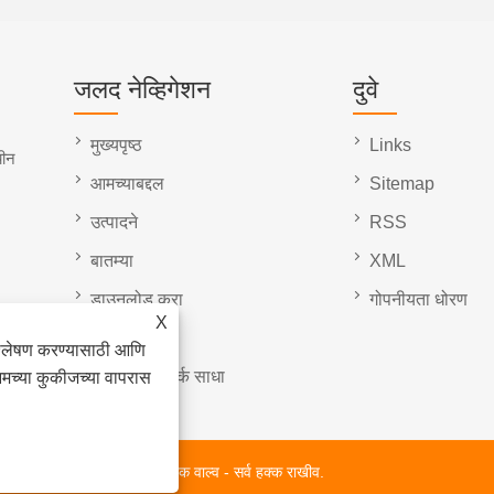
जलद नेव्हिगेशन
दुवे
मुख्यपृष्ठ
Links
चीन
आमच्याबद्दल
Sitemap
उत्पादने
RSS
बातम्या
XML
डाउनलोड करा
गोपनीयता धोरण
X
चौकशी पाठवा
िश्लेषण करण्यासाठी आणि
आमच्याशी संपर्क साधा
आमच्या कुकीजच्या वापरास
ाल्व, गेट वाल्व, बॉल वाल्व, चेक वाल्व - सर्व हक्क राखीव.