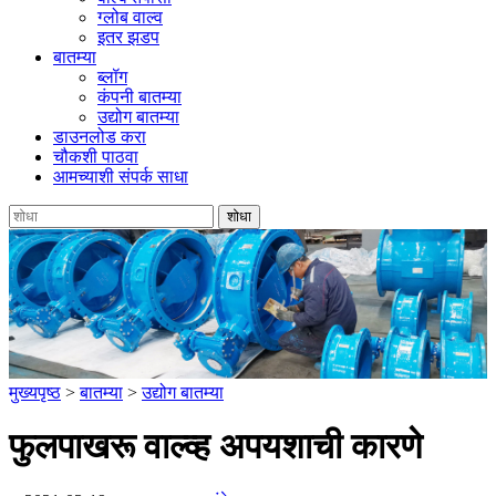
ग्लोब वाल्व
इतर झडप
बातम्या
ब्लॉग
कंपनी बातम्या
उद्योग बातम्या
डाउनलोड करा
चौकशी पाठवा
आमच्याशी संपर्क साधा
मुख्यपृष्ठ
>
बातम्या
>
उद्योग बातम्या
फुलपाखरू वाल्व्ह अपयशाची कारणे