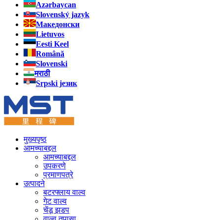
Azərbaycan
Slovenský jazyk
Македонски
Lietuvos
Eesti Keel
Română
Slovenski
मराठी
Srpski језик
मुख्यपृष्ठ
आमच्याबद्दल
आमच्याबद्दल
उपकरणे
प्रमाणपत्रे
उत्पादने
बटरफ्लाय वाल्व
गेट वाल्व
चेंडू झडप
वाल्व तपासा