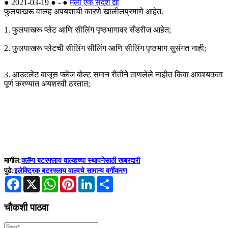
●
2021-03-19
●
-
●
मला एक संदेश द्या
फुलपाखरू वाल्व्ह अपयशाची कारणे खालीलप्रमाणे आहेत.
1. फुलपाखरू प्लेट आणि सीलिंग पृष्ठभागावर सँडरीज आहेत;
2. फुलपाखरू प्लेटची सीलिंग सीलिंग आणि सीलिंग पृष्ठभाग सुसंगत नाही;
3. आउटलेट बाजूस फ्लेंज बोल्ट समान रीतीने ताणलेले नाहीत किंवा आवश्यकता
पूर्ण करण्यात अयशस्वी ठरतात;
मागील:
क्लॅम्प बटरफ्लाय वाल्व्हच्या स्थापनेसाठी खबरदारी
पुढे:
इलेक्ट्रिक बटरफ्लाय वाल्वचे सामान्य वर्गीकरण
Facebook
X
WhatsApp
Pinterest
LinkedIn
Share
चौकशी पाठवा