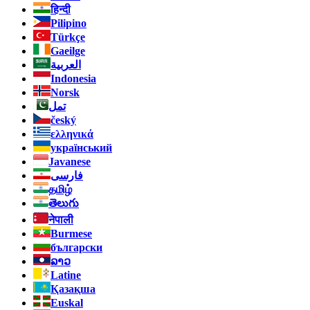
हिन्दी
Pilipino
Türkçe
Gaeilge
العربية
Indonesia
Norsk‎
تمل
český
ελληνικά
український
Javanese
فارسی
தமிழ்
తెలుగు
नेपाली
Burmese
български
ລາວ
Latine
Қазақша
Euskal