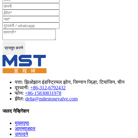
प्रस्तुत करणे
पत्ता: झिओझान इंडस्ट्रियल झोन, जिन्नान जिल्हा, टियांजिन, चीन
दूरध्वनी:
+86-312-6792432
फोन:
+86-15830831978
ईमेल:
delia@milestonevalve.com
जलद नेव्हिगेशन
मुख्यपृष्ठ
आमच्याबद्दल
उत्पादने