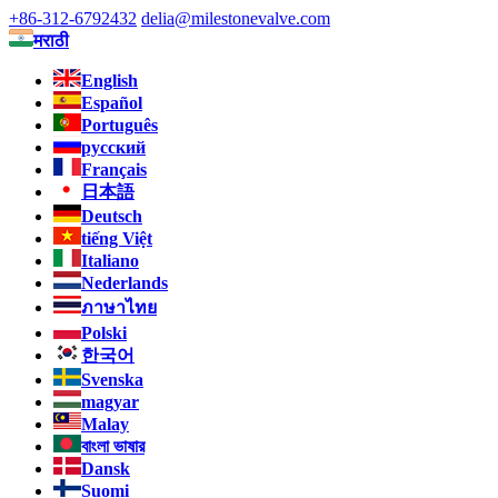
+86-312-6792432
delia@milestonevalve.com
मराठी
English
Español
Português
русский
Français
日本語
Deutsch
tiếng Việt
Italiano
Nederlands
ภาษาไทย
Polski
한국어
Svenska
magyar
Malay
বাংলা ভাষার
Dansk
Suomi