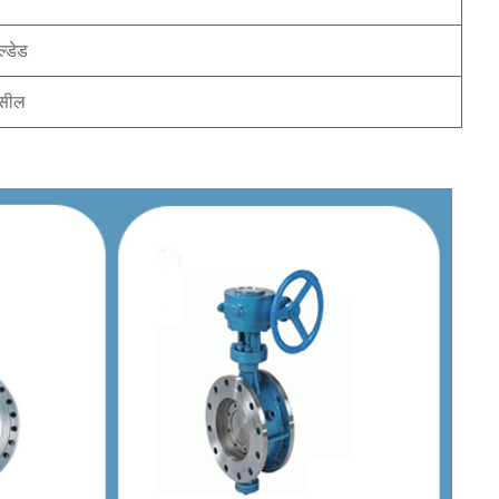
ल्डेड
 सील