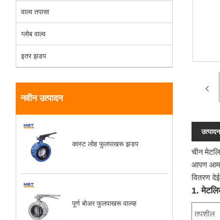
वाल्व तपासा
ग्लोब वाल्व
इतर झडप
नवीन उत्पादन
उत्पादन
कास्ट लोह फुलपाखरू झडप
चीन मेटलि
आपण आमच्य
वितरण दे
1. मेटलिक
पूर्ण बोअर फुलपाखरू वाल्व्ह
तपशील