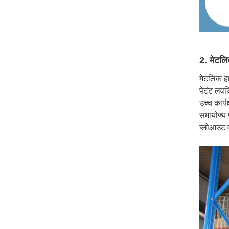
2. मेटलि
मेटलिक हा
पेटंट लवच
उच्च कार्
समायोज्य 
ब्लोआउट व