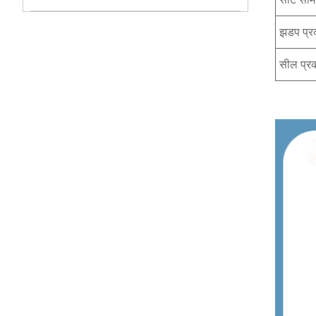
झडप प्र
सील प्र