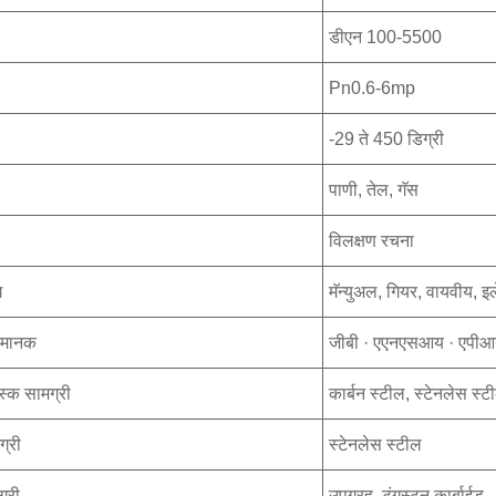
डीएन 100-5500
Pn0.6-6mp
-29 ते 450 डिग्री
पाणी, तेल, गॅस
विलक्षण रचना
ग
मॅन्युअल, गियर, वायवीय, इल
 मानक
जीबी · एएनएसआय · एपी
स्क सामग्री
कार्बन स्टील, स्टेनलेस स्ट
ग्री
स्टेनलेस स्टील
्री
उपग्रह, टंगस्टन कार्बाईड