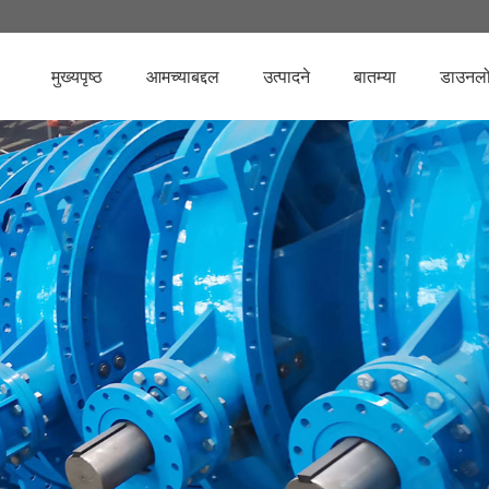
मुख्यपृष्ठ
आमच्याबद्दल
उत्पादने
बातम्या
डाउनल