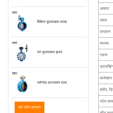
आकार
दबाव
विक्षिप्त फुलपाखरू वाल्व्ह
तापमान
माध्यम
लग फुलपाखरू झडप
रचना
ड्रायव्हिं
कनेक्शन
फ्लॅन्जेड बटरफ्लाय वाल्व
शरीर, डि
स्टेम साम
सर्व नवीन उत्पादने
सीट सामग