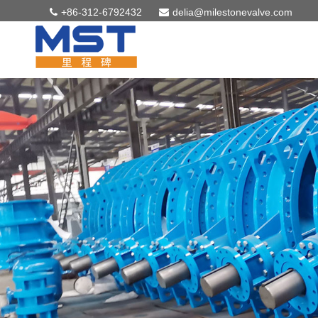
+86-312-6792432
delia@milestonevalve.com