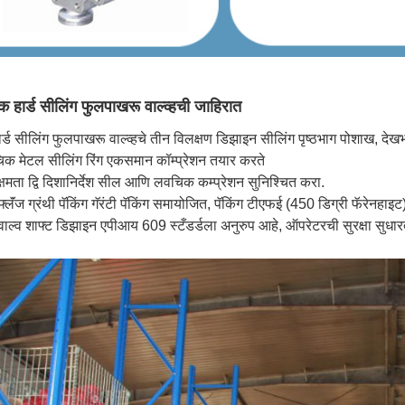
क हार्ड सीलिंग फुलपाखरू वाल्व्हची जाहिरात
र्ड सीलिंग फुलपाखरू वाल्व्हचे तीन विलक्षण डिझाइन सीलिंग पृष्ठभाग पोशाख, 
िक मेटल सीलिंग रिंग एकसमान कॉम्प्रेशन तयार करते
यक्षमता द्वि दिशानिर्देश सील आणि लवचिक कम्प्रेशन सुनिश्चित करा.
फ्लॅंज ग्रंथी पॅकिंग गॅरंटी पॅकिंग समायोजित, पॅकिंग टीएफई (450 डिग्री फॅरेनहाइ
ाल्व शाफ्ट डिझाइन एपीआय 609 स्टँडर्डला अनुरुप आहे, ऑपरेटरची सुरक्षा सुधारत