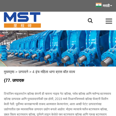
मराठी
मुख्यपृष्ठ
>
उत्पादने
>
4 इंच महिला धागा ब्रास बॉल वाल्व
{77. उत्पादक
टियांजिन माइलस्टोन व्हॉल्व्ह कंपनी ही चायना नाइफ गेट व्हॉल्व्ह, ग्लोब व्हॉल्व्ह आणि फ्लॅन्ग्ड बटरफ्लाय
व्हॉल्व्ह उत्पादक आणि पुरवठादारांपैकी एक होती, 2019 मध्ये तिआनजिनमध्ये व्हॉल्व्ह फॅक्टरी विलीन
केली गेली. पूर्वीच्या कारखान्याची ताकद आत्मसात केल्यानंतर, आता आम्ही पेटंट उत्पादनांसह
उद्योगातील एक व्यावसायिक उत्पादन उद्योग बनलो आहोत: मोठ्या व्यासाचे फ्लॅंज बटरफ्लाय व्हॉल्व्ह,
डबल क्लिप बटरफ्लाय व्हॉल्व्ह, पूर्णपणे लाइन केलेले रबर बटरफ्लाय व्हॉल्व्ह आणि ग्रूव्ह बटरफ्लाय