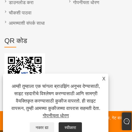
डाउनलोड करा
गोपनीयता धोरण
चौकशी पाठवा
आमच्याशी संपर्क साधा
QR कोड
X
आम्ही तुम्हाला एक चांगला ब्राउझिंग अनुभव देण्यासाठी,
साइट रहदारीचे विश्लेषण करण्यासाठी आणि सामग्री
वैयक्तिकृत करण्यासाठी कुकीज वापरतो. ही साइट
वापरून, तुम्ही आमच्या कुकीजच्या वापरास सहमती देता.
गोपनीयता धोरण
कॉपीराइट © 2022 टियानजिन माईलस्टोन वाल्व कंपनी - फुलपाखरू वाल्व, गेट वाल्व,
बॉल वाल्व, चेक वाल्व - सर्व हक्क राखीव.
नकार द्या
स्वीकारा