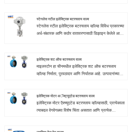
देखभालसाठी सोयीस्कर आहे. वेगवेगळ्या तापमानात विकृती
नाही.
स्टेनलेस स्टील इलेक्ट्रिक बटरफ्लाय वाल्व
स्टेनलेस स्टील इलेक्ट्रिक बटरफ्लाय व्हॉल्व्ह विविध प्रकारच्या
अर्ध-संक्षारक आणि कठोर वातावरणासाठी डिझाइन केलेले आहे.
युनिटमध्ये 316 स्टेनलेस स्टील बॉडीमध्ये फिट केलेले उच्च
कार्यक्षमता असलेले इलेक्ट्रिक रोटरी अॅक्ट्युओर, स्टेनलेस
स्टील डिस्कसह वेफर पॅटर्न बटरफ्लाय व्हॉल्व्ह आणि EPDM
इलेक्ट्रिक शट ऑफ बटरफ्लाय वाल्व
किंवा PTFE/EPDM लाइनर पर्यायांसह शाफ्ट यांचा समावेश
माइलस्टोन हा चीनमधील इलेक्ट्रिक शट ऑफ बटरफ्लाय
आहे.
व्हॉल्व्ह निर्माता, पुरवठादार आणि निर्यातक आहे. उत्पादनांच्या
परिपूर्ण गुणवत्तेचा पाठपुरावा करणे, जेणेकरून आमचे इलेक्ट्रिक
शट ऑफ बटरफ्लाय व्हॉल्व्ह अनेक ग्राहकांनी समाधानी आहे.
अत्यंत डिझाइन, दर्जेदार कच्चा माल, उच्च कार्यक्षमता आणि
इलेक्ट्रिक मोटर अॅक्ट्युएटेड बटरफ्लाय वाल्व
इलेक्ट्रिक मोटर ऍक्च्युएटेड बटरफ्लाय व्हॉल्व्हसाठी, प्रत्येकाला
स्पर्धात्मक किंमत ही प्रत्येक ग्राहकाला हवी असते आणि तेच
त्याबद्दल वेगवेगळ्या विशेष चिंता असतात आणि प्रत्येक
आम्ही तुम्हाला देऊ शकतो. अर्थात, आमची परिपूर्ण विक्री-
ग्राहकाच्या उत्पादनाच्या गरजा वाढवण्यासाठी आम्ही काय
पश्चात सेवा देखील आवश्यक आहे. तुम्हाला आमच्या इलेक्ट्रिक
करतो, त्यामुळे आमच्या इलेक्ट्रिक मोटर ऍक्च्युएटेड बटरफ्लाय
शट ऑफ बटरफ्लाय व्हॉल्व्ह सेवांमध्ये स्वारस्य असल्यास, तुम्ही