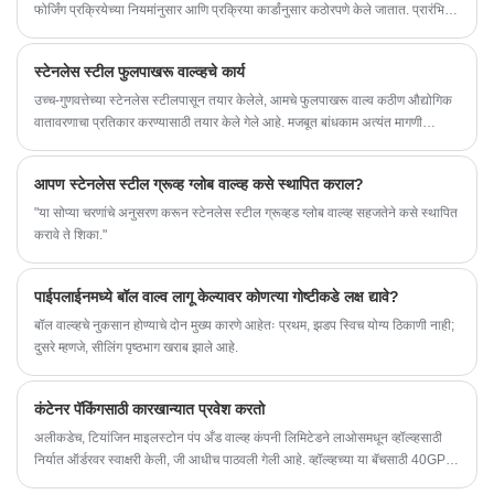
फोर्जिंग प्रक्रियेच्या नियमांनुसार आणि प्रक्रिया कार्डांनुसार कठोरपणे केले जातात. प्रारंभिक
फोर्जिंग तापमान, अंतिम फोर्जिंग तापमान, विकृती डिग्री आणि विकृती गती कठोरपणे नियंत्रित
केली जाते.
स्टेनलेस स्टील फुलपाखरू वाल्व्हचे कार्य
उच्च-गुणवत्तेच्या स्टेनलेस स्टीलपासून तयार केलेले, आमचे फुलपाखरू वाल्व कठीण औद्योगिक
वातावरणाचा प्रतिकार करण्यासाठी तयार केले गेले आहे. मजबूत बांधकाम अत्यंत मागणी
असलेल्या परिस्थितीतही दीर्घायुष्य आणि विश्वासार्ह कामगिरी सुनिश्चित करते.
आपण स्टेनलेस स्टील ग्रूव्ह ग्लोब वाल्व्ह कसे स्थापित कराल?
"या सोप्या चरणांचे अनुसरण करून स्टेनलेस स्टील ग्रूव्हड ग्लोब वाल्व्ह सहजतेने कसे स्थापित
करावे ते शिका."
पाईपलाईनमध्ये बॉल वाल्व लागू केल्यावर कोणत्या गोष्टीकडे लक्ष द्यावे?
बॉल वाल्व्हचे नुकसान होण्याचे दोन मुख्य कारणे आहेतः प्रथम, झडप स्विच योग्य ठिकाणी नाही;
दुसरे म्हणजे, सीलिंग पृष्ठभाग खराब झाले आहे.
कंटेनर पॅकिंगसाठी कारखान्यात प्रवेश करतो
अलीकडेच, टियांजिन माइलस्टोन पंप अँड वाल्व्ह कंपनी लिमिटेडने लाओसमधून व्हॉल्व्हसाठी
निर्यात ऑर्डरवर स्वाक्षरी केली, जी आधीच पाठवली गेली आहे. व्हॉल्व्हच्या या बॅचसाठी 40GP
कंटेनरची मागणी करण्यात आली होती. मुसळधार पावसात कंटेनर कारखान्यात भरण्याची