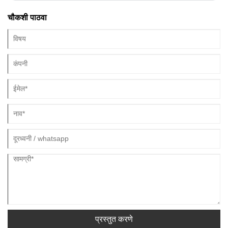
चौकशी पाठवा
प्रस्तुत करणे