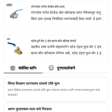
पेट्रोलियम, केमिकल, बांधकाम, औषध, अन्न आणि इतर
क्षेत्रांमध्ये मोठ्या प्रमाणात वापरले जाते.
स्टेनलेस स्टील वेल्डेड बॉल वाल्व
स्टेनलेस स्टील वेल्डेड बॉल व्हॉल्व्हचा वापर पॅसेजमधून वायू
किंवा द्रव प्रवाह नियंत्रित करण्यासाठी केला जातो. हे इतर
बॉल व्हॉल्व्हपेक्षा वेगळे आहे कारण त्याचा बॉल पायथ्याशी
असलेल्या ट्रुनिअनवर आरोहित आणि वेल्डेड केला जातो आणि
शीर्षस्थानी स्टेमद्वारे समर्थित असतो.
थ्रेड पूर्ण बोर 2 इंच ब्रास बॉल व्हॉल्व्ह संपतो
खालील उच्च दर्जाचे माइलस्टोन थ्रेड एंड्स फुल बोर 2 इंच
ब्रास बॉल व्हॉल्व्हचा परिचय आहे, थ्रेड एंड्स फुल बोर 2 इंच
ब्रास बॉल व्हॉल्व्ह अधिक चांगल्या प्रकारे समजून घेण्यासाठी
तुम्हाला मदत होईल. चांगले भविष्य घडवण्यासाठी नवीन आणि
संबंधित ब्लॉग
पुनरावलोकने
जुन्या ग्राहकांचे आमच्यासोबत सहकार्य सुरू ठेवण्यासाठी स्वागत
आहे!
सिंगल विलक्षण बटरफ्लाय वाल्वचे टॉर्क मूल्य
एकल विक्षिप्त बटरफ्लाय वाल्वचे टॉर्क मूल्य सामान्य तापमान आणि स्वच्छ माध्यमानुसार कसे
मोजायचे?
आपण फुलपाखरू वाल्व कसे निवडाल