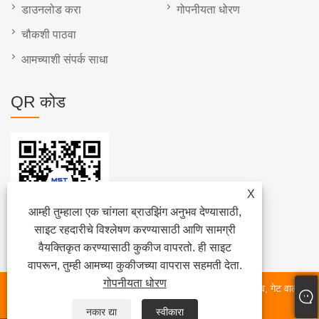
डाउनलोड करा
गोपनीयता धोरण
चौकशी पाठवा
आमच्याशी संपर्क साधा
QR कोड
X
आम्ही तुम्हाला एक चांगला ब्राउझिंग अनुभव देण्यासाठी,
साइट रहदारीचे विश्लेषण करण्यासाठी आणि सामग्री
वैयक्तिकृत करण्यासाठी कुकीज वापरतो. ही साइट
वापरून, तुम्ही आमच्या कुकीजच्या वापरास सहमती देता.
गोपनीयता धोरण
कॉपीराइट © 2022 टियानजिन माईलस्टोन वाल्व कंपनी - फुलपाखरू वाल्व, गेट वाल्व,
बॉल वाल्व, चेक वाल्व - सर्व हक्क राखीव.
नकार द्या
स्वीकारा