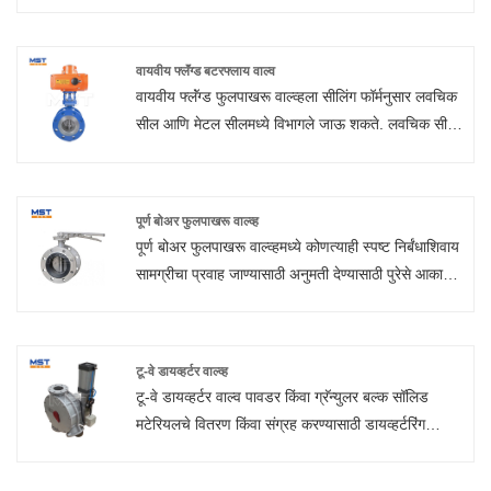
पाणी, तेल आणि ज्वलनशील वायूसाठी योग्य आहे. वाल्व थ्रेड
कनेक्टरद्वारे पाईपसह जोडलेले आहे. आणि व्हॉल्व्ह बॉडी पितळ
सामग्रीपासून बनलेली आहे. संलग्नक जसे की सपाट पृष्ठभाग
वायवीय फ्लॅंग्ड बटरफ्लाय वाल्व
क्लीनर, एक्स्टेंशन वँड्स आणि वॉटर ब्रूम्स. हे प्रेशर वॉशर
वायवीय फ्लॅंग्ड फुलपाखरू वाल्व्हला सीलिंग फॉर्मनुसार लवचिक
बॉल व्हॉल्व्ह उत्तम वेळ वाचवणारे आहेत.
सील आणि मेटल सीलमध्ये विभागले जाऊ शकते. लवचिक सील
सामग्रीमध्ये एनबीआर आणि फ्लोरोरोबबरचा समावेश आहे, कठोर
सील फुलपाखरू वाल्व मल्टी-लेयर मेटल हार्ड सील आहे,
ज्यामध्ये कमी तापमानात लवचिक सील आणि उत्कृष्ट सीलिंग
पूर्ण बोअर फुलपाखरू वाल्व्ह
कामगिरीचे फायदे आहेत. क्लिप प्रकार बटरफ्लाय वाल्व्हच्या
पूर्ण बोअर फुलपाखरू वाल्व्हमध्ये कोणत्याही स्पष्ट निर्बंधाशिवाय
तुलनेत वायवीय फ्लॅंग्ड फुलपाखरू वाल्वमध्ये उच्च दाब
सामग्रीचा प्रवाह जाण्यासाठी अनुमती देण्यासाठी पुरेसे आकाराचे
प्रतिकार असतो. सामान्यत: फ्लेंज प्रकारातील फुलपाखरू
अंतर्गत प्रवाह चॅनेल असते आणि अंतर्गत प्रवाह इनलेटच्या पूर्ण
वाल्वचा उपयोग उच्च दाबांच्या स्थितीत केला जातो.
क्षेत्राच्या बरोबरीचा असतो; पूर्ण बोअर फुलपाखरू वाल्व
प्रामुख्याने ऑन-ऑफ आणि ओपन सर्किट परिस्थितीसाठी
टू-वे डायव्हर्टर वाल्व्ह
वापरला जातो, जेथे लॉजिस्टिक थांबविणे किंवा समर्पित करणे
टू-वे डायव्हर्टर वाल्व पावडर किंवा ग्रॅन्युलर बल्क सॉलिड
आवश्यक आहे. माईलस्टोन वाल्व्ह कंपनीने तयार केलेल्या पूर्ण
मटेरियलचे वितरण किंवा संग्रह करण्यासाठी डायव्हर्टरिंग
बोरफ्लाय वाल्व्हमध्ये उत्कृष्ट गुणवत्ता, स्थिर कामगिरी आणि
डिव्हाइस आहे, हे रासायनिक प्लास्टिक आणि खाद्य उद्योगासाठी
चांगली सीलिंग कामगिरी आहे आणि ते पाणीपुरवठा आणि ड्रेनेज,
योग्य आहे.