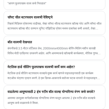
"आपण फुलपाखरू वाल्व कसे निवडाल"
सॉफ्ट सील बटरफ्लाय वाल्वची वैशिष्ट्ये
रिव्हर्स मिडियम प्रेशरच्या वाढीसह, जेव्हा सॉफ्ट-सील्ड बटरफ्लाय व्हॉल्व्ह प्लेट आणि सॉफ्ट-सील
बटरफ्लाय व्हॉल्व्ह सीट दरम्यान युनिट पॉझिटिव्ह प्रेशर मध्यम दाबापेक्षा कमी असतो, तेव्हा
लोडिंगनंतर अॅडजस्टिंग रिंगच्या स्प्रिंगमध्ये विकृत रूप साठवले जाऊ शकते. सॉफ्ट-सील्ड
बटरफ्लाय व्हॉल्व्ह प्लेट आणि सॉफ्ट-सील बटरफ्लाय व्हॉल्व्ह सीटची भरपाई करा. सीलिंग
बॉल वाल्वची देखभाल
बटरफ्लाय वाल्व सीटच्या सीलिंग पृष्ठभागावरील घट्ट दाब स्वयंचलित भरपाईची भूमिका
बजावते.
कंपनीकडे 3.5 मीटर वर्टिकल लेथ, 2000mmx4000mm बोरिंग-मिलिंग मशीन सारखी
विविध मोठी प्रक्रिया उपकरणे आहेत. आणि आमच्याकडे व्हॉल्व्हची कार्यक्षमता, भौतिक गुणधर्म
आणि रासायनिक विश्लेषणासाठी अनेक मोठ्या प्रमाणात चाचणी उपकरणे आहेत. चायना बॉल
व्हॉल्व्ह)
मेटलिक हार्ड सीलिंग फुलपाखरू वाल्वची कार्ये काय आहेत?
मेटलिक हार्ड सीलिंग बटरफ्लाय वाल्व्हचे मुख्य कार्य म्हणजे पाइपलाइनसाठी एक कार्यक्षम
शटऑफ यंत्रणा प्रदान करणे. हे एक डिस्क-आकाराचे क्लोजर घटक वापरते जे पाइपलाइनद्वारे
द्रव प्रवाह नियंत्रित करण्यासाठी शाफ्टच्या सभोवताल फिरते.
वाढलेल्या आयुष्यासाठी 2 इंच स्टीम बॉल वाल्व्ह योग्यरित्या वंगण कसे करावे?
आमच्या उपयुक्त मार्गदर्शकासह योग्यरित्या वंगण घालून आपल्या 2 इंच स्टीम बॉल वाल्व्हचे
आयुष्य कसे वाढवायचे ते शिका.