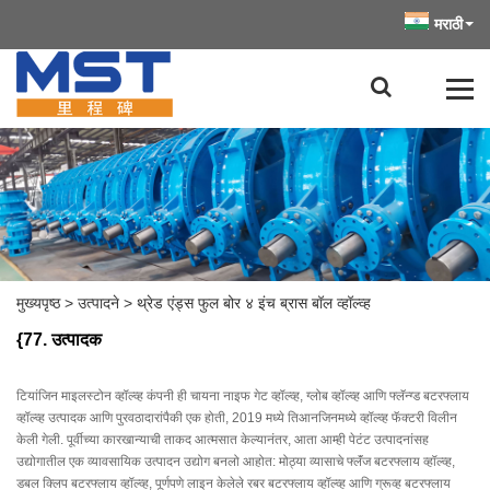
मराठी
मुख्यपृष्ठ
>
उत्पादने
>
थ्रेड एंड्स फुल बोर ४ इंच ब्रास बॉल व्हॉल्व्ह
{77. उत्पादक
टियांजिन माइलस्टोन व्हॉल्व्ह कंपनी ही चायना नाइफ गेट व्हॉल्व्ह, ग्लोब व्हॉल्व्ह आणि फ्लॅन्ग्ड बटरफ्लाय
व्हॉल्व्ह उत्पादक आणि पुरवठादारांपैकी एक होती, 2019 मध्ये तिआनजिनमध्ये व्हॉल्व्ह फॅक्टरी विलीन
केली गेली. पूर्वीच्या कारखान्याची ताकद आत्मसात केल्यानंतर, आता आम्ही पेटंट उत्पादनांसह
उद्योगातील एक व्यावसायिक उत्पादन उद्योग बनलो आहोत: मोठ्या व्यासाचे फ्लॅंज बटरफ्लाय व्हॉल्व्ह,
डबल क्लिप बटरफ्लाय व्हॉल्व्ह, पूर्णपणे लाइन केलेले रबर बटरफ्लाय व्हॉल्व्ह आणि ग्रूव्ह बटरफ्लाय