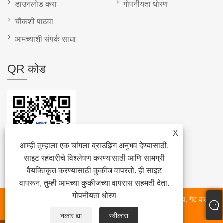
डाउनलोड करा
गोपनीयता धोरण
चौकशी पाठवा
आमच्याशी संपर्क साधा
QR कोड
X
आम्ही तुम्हाला एक चांगला ब्राउझिंग अनुभव देण्यासाठी,
साइट रहदारीचे विश्लेषण करण्यासाठी आणि सामग्री
वैयक्तिकृत करण्यासाठी कुकीज वापरतो. ही साइट
वापरून, तुम्ही आमच्या कुकीजच्या वापरास सहमती देता.
गोपनीयता धोरण
कॉपीराइट © 2022 टियानजिन माईलस्टोन वाल्व कंपनी - फुलपाखरू वाल्व, गेट वाल्व,
बॉल वाल्व, चेक वाल्व - सर्व हक्क राखीव.
नकार द्या
स्वीकारा