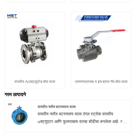
वायवीय Actक्ट्युएटेड बॉल वाल्व
प्रमाणपत्रासह 4 इंच ब्रास गॅस बॉल वाल्व
गरम उत्पादने
वायवीय फ्लॅंज बटरफ्लाय वाल्व
वायवीय फ्लॅंज बटरफ्लाय वाल्व एंगल स्ट्रोक वायवीय
uक्ट्युएटर आणि फुलपाखरू वाल्व्ह बॉडीचा बनलेला आहे. त्याचे
मुख्य फायदे म्हणजे साधी रचना, लहान व्हॉल्यूम, कमी वजन