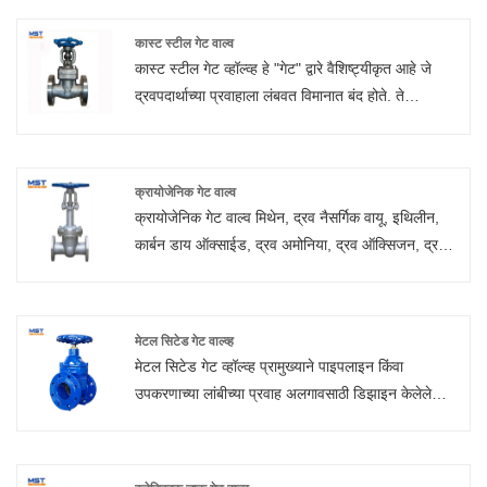
आणि कमी खर्च.
कास्ट स्टील गेट वाल्व
कास्ट स्टील गेट व्हॉल्व्ह हे "गेट" द्वारे वैशिष्ट्यीकृत आहे जे
द्रवपदार्थाच्या प्रवाहाला लंबवत विमानात बंद होते. ते
प्रामुख्याने चालू/बंद, नॉनथ्रॉटलिंग सेवेसाठी वापरले जातात.
क्रायोजेनिक गेट वाल्व
क्रायोजेनिक गेट वाल्व मिथेन, द्रव नैसर्गिक वायू, इथिलीन,
कार्बन डाय ऑक्साईड, द्रव अमोनिया, द्रव ऑक्सिजन, द्रव
नायट्रोजन, द्रव हायड्रोजन आणि कमी तपमान माध्यमासाठी
उपयुक्त आहे.
मेटल सिटेड गेट वाल्व्ह
मेटल सिटेड गेट व्हॉल्व्ह प्रामुख्याने पाइपलाइन किंवा
उपकरणाच्या लांबीच्या प्रवाह अलगावसाठी डिझाइन केलेले
आहे. हे एक डक्टाइल लोखंडी गेट वापरते ज्यामध्ये वॉटरटाइट
सील सुनिश्चित करण्यासाठी कांस्य रिंग असतात. पाणी आणि
तटस्थ द्रवपदार्थांसाठी मेटल सिटेड गेट वाल्व्ह, कमाल. ७०°