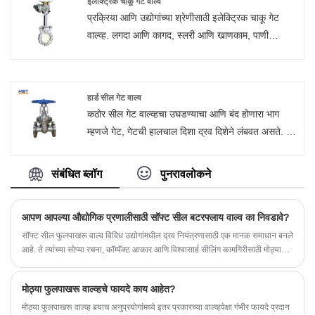
इलेक्ट्रिक चाकू गेट वाल्व
से.
प्रक्रिया आणि उद्योगांच्या श्रेणीसाठी इलेक्ट्रिक चाकू गेट
वाल्व्ह. लगदा आणि कागद, स्लरी आणि खाणकाम, पाणी
प्रक्रिया, वीज निर्मिती आणि इतर अनेक औद्योगिक
अनुप्रयोगांसारख्या जाड माध्यमांवर प्रक्रिया करणाऱ्या अनेक
उद्योगांमध्ये इलेक्ट्रिक नाइफ गेट वाल्व्हचा मोठ्या प्रमाणावर
हार्ड सील गेट वाल्व
वापर केला जातो.
कठोर सील गेट वाल्व्हचा उघडण्याचा आणि बंद होणारा भाग
म्हणजे गेट, गेटची हालचाल दिशा द्रव दिशेने लंबवत असते. गेट
झडप केवळ पूर्णपणे उघडले जाऊ शकते आणि पूर्णपणे बंद केले
जाऊ शकते आणि ते समायोजित केले जाऊ शकत नाही किंवा
संबंधित ब्लॉग
पुनरावलोकने
थ्रॉटल केले जाऊ शकत नाही.
आपण आपल्या औद्योगिक प्रणालीसाठी सॉफ्ट सील बटरफ्लाय वाल्व का निवडावे?
सॉफ्ट सील फुलपाखरू वाल्व विविध उद्योगांमधील द्रव नियंत्रणासाठी एक मानक समाधान बनले
आहे. ते त्यांच्या सोप्या रचना, कॉम्पॅक्ट आकार आणि विश्वासार्ह सीलिंग कामगिरीसाठी मोठ्या
प्रमाणात ओळखले जातात, विशेषत: पाणी, हवा आणि इतर नॉन-कॉरोसिव्ह माध्यम हाताळताना.
पण मऊ सील फुलपाखरू वाल्व खरोखर उभे काय आहे? औद्योगिक, नगरपालिका आणि
मोठ्या फुलपाखरू वाल्व्हचे फायदे काय आहेत?
व्यावसायिक प्रकल्पांसाठी अधिक कंपन्या त्यांची निवड का करीत आहेत? चला त्यांचे डिझाइन,
कार्ये, तांत्रिक मापदंड आणि तपशीलवार फायदे एक्सप्लोर करूया.
मोठ्या फुलपाखरू वाल्व्ह बर्‍याच अनुप्रयोगांमध्ये इतर प्रकारच्या वाल्व्हपेक्षा गंभीर फायदे प्रदान