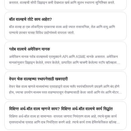
करतात. वाल्व्हची सोपी डिझाइन कमी देखभाल खर्च आणि सुलभ स्थापना सुनिश्चित करते.
बॉल वाल्व्हचे तोटे काय आहेत?
बॉल वाल्व्ह हा एक लोकप्रिय प्रकारचा वाल्व आहे ज्यात रासायनिक, तेल आणि वायू आणि
पाण्याचे उपचार यासह विविध उद्योगांमध्ये वापरला जातो.
ग्लोब वाल्वचे अमेरिकन मानक
अमेरिकन मानक ग्लोब वाल्व्हमध्ये प्रामुख्याने API आणि ASME मानके असतात. अमेरिकन
मानकांनुसार डिझाइन केलेले, तयार केलेले, उत्पादित आणि चाचणी केलेल्या स्टॉप व्हॉल्व्हला
अमेरिकन मानक स्टॉप वाल्व म्हणतात. अमेरिकन स्टँडर्ड ग्लोब व्हॉल्व्ह मुख्यतः गॅस आणि
लिक्विड मध्यम पाइपलाइनवर ओपनर म्हणून वापरला जातो आणि माध्यमाचा प्रवाह जोडण्यासाठी
वेफर चेक वाल्व्हच्या स्थापनेसाठी खबरदारी
आणि कापला जातो, माध्यमाचा प्रवाह समायोजित करण्यासाठी नाही.
वेफर चेक वाल्व म्हणजे माध्यमांच्या प्रवाहाद्वारे वाल्व फ्लॅप स्वयंचलितपणे उघडणे आणि बंद होणे
होय, ज्याचा उपयोग माध्यम परत वाहण्यापासून रोखण्यासाठी केला जातो आणि पंप आणि मोटर
उलट होते. सहाय्यक प्रणाल्यांसाठी पाइपलाइन पुरवण्यासाठी चेक वाल्व्हचा वापर केला जाऊ
शकतो जिथे दबाव सिस्टम प्रेशरच्या वर जाऊ शकतो.
विक्षिप्त अर्ध-बॉल वाल्व म्हणजे काय? विक्षिप्त अर्ध-बॉल वाल्वचे कार्य सिद्धांत
विक्षिप्त अर्ध-बॉल वाल्व हा सामान्यतः वापरला जाणारा नियंत्रण वाल्व आहे, त्याचे मुख्य कार्य
द्रवपदार्थाचा प्रवाह आणि दाब नियंत्रित करणे आहे. त्याचे कार्य तत्त्व हेमिस्फेरिकल व्हॉल्व्ह
कोर फिरवून द्रवपदार्थाचा प्रवाह आणि दाब नियंत्रित करणे आहे, ज्यामुळे द्रवपदार्थाचे