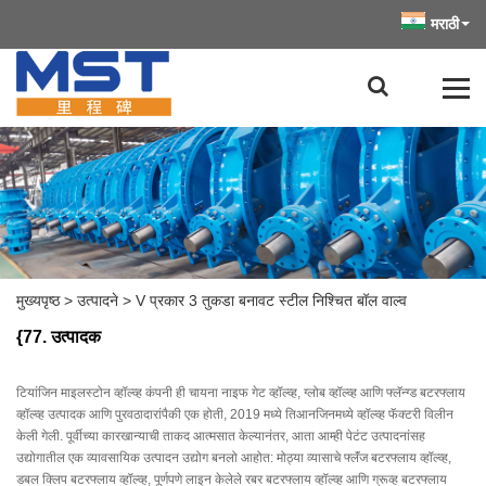
मराठी
मुख्यपृष्ठ
>
उत्पादने
>
V प्रकार 3 तुकडा बनावट स्टील निश्चित बॉल वाल्व
{77. उत्पादक
टियांजिन माइलस्टोन व्हॉल्व्ह कंपनी ही चायना नाइफ गेट व्हॉल्व्ह, ग्लोब व्हॉल्व्ह आणि फ्लॅन्ग्ड बटरफ्लाय
व्हॉल्व्ह उत्पादक आणि पुरवठादारांपैकी एक होती, 2019 मध्ये तिआनजिनमध्ये व्हॉल्व्ह फॅक्टरी विलीन
केली गेली. पूर्वीच्या कारखान्याची ताकद आत्मसात केल्यानंतर, आता आम्ही पेटंट उत्पादनांसह
उद्योगातील एक व्यावसायिक उत्पादन उद्योग बनलो आहोत: मोठ्या व्यासाचे फ्लॅंज बटरफ्लाय व्हॉल्व्ह,
डबल क्लिप बटरफ्लाय व्हॉल्व्ह, पूर्णपणे लाइन केलेले रबर बटरफ्लाय व्हॉल्व्ह आणि ग्रूव्ह बटरफ्लाय