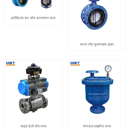
इलेक्ट्रिक शट ऑफ बटरफ्लाय वाल्व
कास्ट लोह फुलपाखरू झडप
साइड एंट्री बॉल वाल्व
कंपाऊंड एक्झॉस्ट वाल्व